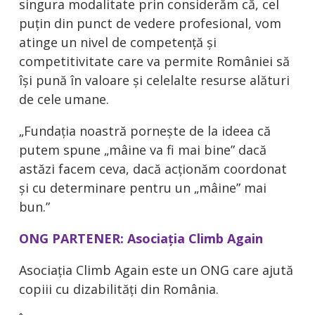
singura modalitate prin considerăm că, cel
puțin din punct de vedere profesional, vom
atinge un nivel de competență și
competitivitate care va permite României să
HOME
își pună în valoare și celelalte resurse alături
de cele umane.
DESPRE ALERGADO
„Fundația noastră pornește de la ideea că
putem spune „mâine va fi mai bine” dacă
CAUZELE ALERGADO
astăzi facem ceva, dacă acționăm coordonat
și cu determinare pentru un „mâine” mai
bun.”
BLOG
ONG PARTENER: Asociația Climb Again
FAQ
Asociația Climb Again este un ONG care ajută
copiii cu dizabilități din România.
DESPRE 321SPORT