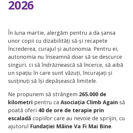
2026
În luna martie, alergăm pentru a da șansa
unor copii cu dizabilități să-și recapete
încrederea, curajul și autonomia. Pentru ei,
autonomia nu înseamnă doar să se descurce
singuri, ci să îndrăznească să încerce, să aibă
un spațiu în care sunt văzuți, încurajați și
susținuți să își depășească limitele.
Ne propunem să strângem
265.000 de
kilometri
pentru ca
Asociația Climb Again
să
poată oferi
40 de ore de terapie prin
escaladă
copiilor care au nevoie de sprijin, cu
ajutorul
Fundației Mâine Va Fi Mai Bine
.